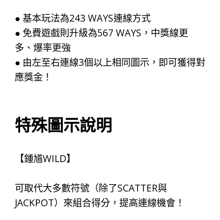
● 基本玩法為243 WAYS連線方式
● 免費遊戲則升級為567 WAYS，中獎線更
多、爆率更強
● 由左至右連線3個以上相同圖示，即可獲得對
應獎金！
特殊圖示說明
【鍾馗WILD】
可取代大多數符號（除了SCATTER與
JACKPOT）來組合得分，提高連線機會！