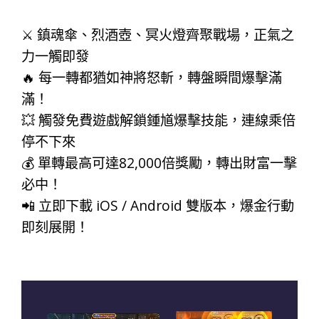
⚔️ 鎮魂傘、烈酒壺、冥火燈齊聚戰場，正氣之
力一觸即發
🔥 每一轉都猶如神將怒斬，轉盤瞬間爆擊滿
滿！
💥 觸發免費遊戲解鎖鍾馗爆擊技能，連線乘倍
停不下來
💰 單轉最高可達82,000倍獎勵，轉出財富一擊
必中！
📲 立即下載 iOS / Android 雙版本，爆金行動
即刻展開！