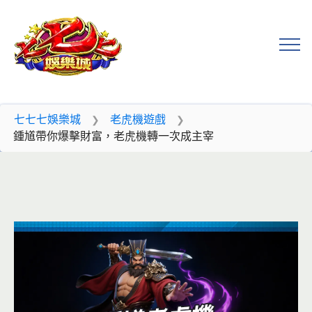
七七七娛樂城
老虎機遊戲
鍾馗帶你爆擊財富，老虎機轉一次成主宰