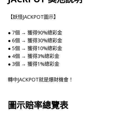
【妖怪JACKPOT圖示】
● 7個 → 獲得90%總彩金
● 6個 → 獲得30%總彩金
● 5個 → 獲得10%總彩金
● 4個 → 獲得3%總彩金
● 3個 → 獲得1%總彩金
轉中JACKPOT就是爆財機會！
圖示賠率總覽表