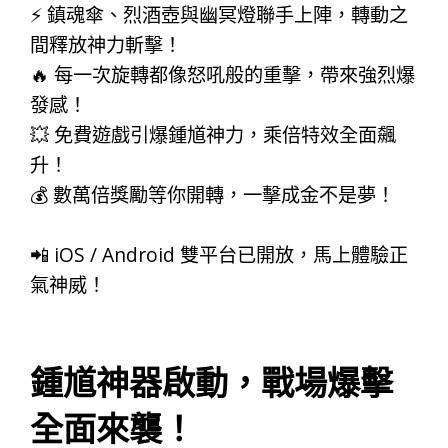
⚡ 鎮魂傘、烈酒壺與幽冥燈聯手上陣，轉動之
間釋放神力斬擊！
🔥 每一次旋轉都像怒吼般的重擊，帶來強烈爆
發感！
💥 免費遊戲引爆鍾馗神力，乘倍特效全面飆
升！
💰 數萬倍獎勵等你開轉，一擊成金不是夢！
📲 iOS / Android 雙平台已開放，馬上體驗正
氣神威！
鍾馗神器啟動，戰場爆擊
全面來襲！