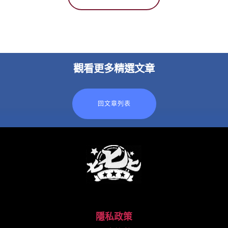
觀看更多精選文章
回文章列表
隱私政策