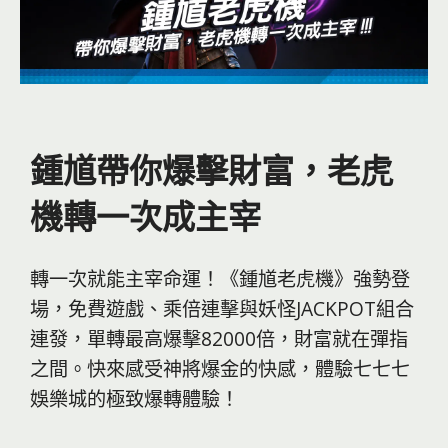
鍾馗帶你爆擊財富，老虎
機轉一次成主宰
轉一次就能主宰命運！《鍾馗老虎機》強勢登
場，免費遊戲、乘倍連擊與妖怪JACKPOT組合
連發，單轉最高爆擊82000倍，財富就在彈指
之間。快來感受神將爆金的快感，體驗七七七
娛樂城的極致爆轉體驗！